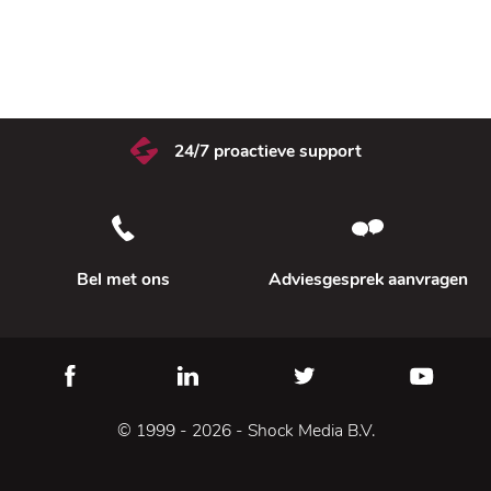
Innovatieve oplossingen
Duidelijke garanties
24/7 proactieve support
Deskundige ondersteuning
Bel met ons
Adviesgesprek aanvragen
© 1999 - 2026 - Shock Media B.V.